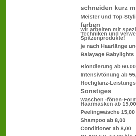
schneiden kurz mi
Meister und Top-Styl
färben
wir arbeiten mit spez
Techniken und verw
Spitzenprodukte!
je nach Haarlänge u
Balayage Babylights
Blondierung ab 60,00
Intensivtönung ab 55
Hochglanz-Leistungs
Sonstiges
waschen -fönen-Formst
Haarmasken ab 15,00
Peelingwäsche 15,00
Shampoo ab 8,00
Conditioner ab 8,00