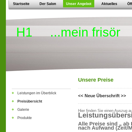
Startseite
Der Salon
Unser Angebot
Aktuelles
Öf
H1 ...mein frisör
Unsere Preise
Leistungen im Überblick
<< Neue Überschrift >>
Preisübersicht
Galerie
Hier finden Sie einen Auszug au
Leistungsübers
Produkte
Alle Preise sind „ ab
nach Aufwand (Zeit/Ma