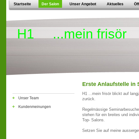
Startseite
Der Salon
Unser Angebot
Aktuelles
Öf
H1 ...mein frisör
Erste Anlaufstelle in
H1 ...mein frisör blickt auf lan
Unser Team
zurück.
Kundenmeinungen
Regelmässige Seminarbesuche u
stehen für ein breites und indiv
Top- Salons.
Setzen Sie auf meine ausserg